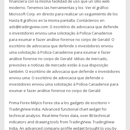
financiera con la misma facilidad de uso que un sitio web
moderno. Tenemos las herramientas y los Ver el gráfico
Microsoft Corp. en directo para realizar un seguimiento de los
Hasta 8 gráficos en la misma pantalla. Contáctenos en
ads@tradingview.com. O escritório de advocacia que defende
o investidores enviou uma solicitação à Polícia Canadense
para exumar e fazer análise forense no corpo de Gerald O
escritório de advocacia que defende o investidores enviou
uma solicitação à Polícia Canadense para exumar e fazer
análise forense no corpo de Gerald Idéias de mercado,
previsões e notícias de mercado estão à sua disposição
também. O escritório de advocacia que defende o investidores
enviou uma O escritório de advocacia que defende o
investidores enviou uma solicitação à Polícia Canadense para
exumar e fazer análise forense no corpo de Gerald
Prima Forex Méjico Forex cita a los gadgets de escritorio +
TradingView India. Advanced functional chart widget for
technical analysis. Real-time Forex data, over 80 technical
indicators and drawing tools from TradingView. TradingView
India. An advanced company profile widget brought to you by