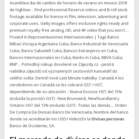
Asamblea dia de cambio de horario de verano en mexico 2018
de highlow… Find professional Reserva videos and B-roll stock
footage available for license in film, television, advertising and
corporate uses. Getty Images offers exclusive rights-ready and
premium royalty-free analog, HD, and 4K video that you won't…
Posted in Representaciones Internacionales | Tags Banco
Bilbao Vizcaya Argentaria Cuba, Banco Industrial de Venezuela
Cuba, Banco Sabadell Cuba, Bancos Extranjeros en Cuba,
Bancos Internacionales en Cuba, Banks in Cuba, BBVA Cuba,
BNP… Pohodlný nákup dovolené se Zájezdy.cz - pestrá
nabídka zájezdů od významných cestovních kanceláří do
celého světa. Denně nové Last Minute nabídky. Canadá A los
vendedores en Canadá se les cobrará GST / HST,
dependiendo de su ubicación. - Nueva Escocia: HST del 15%
(incluida la porción GST) - New Brunswick, Newfoundland y
Ontario: HST del 13% (incluido GST) - Todas las demás… Orden
De Compra De Divisas Banco De Venezuela, Nombre del banco
donde se acreditarán los USD:! Video) En la
Divisas personas
Banco de Occidente, SA.