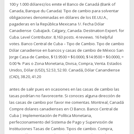
100 y 1.000 dólares) los emite el Banco de Canadá (Bank of
Canada, Banque du Canada) Tipo de cambio para solventar
obligaciones denominadas en dólares de los EE.UU.A.,
pagaderas en la República Mexicana 1/. Fecha Dólar
Canadiense CubaJack. Calgary, Canada. Destination Expert. for
Cuba. Level Contributor. 8,163 posts. 4 reviews. 16 helpful
votes. Banco Central de Cuba – Tipo de Cambio. Tipo de cambio
Dólar canadiense en bancos y casas de cambio de México San
Jorge Casa de Cambio, $13.9500 = $0.0000, $14.9500 = $0.0000, =
0.00 % Pais o Zona Monetaria, Divisa, Compra, Venta. Estados
Unidos, Dólar (USD), 52.53, 52.93. Canadá, Dólar Canandiense
(CAD), 38.20, 41.20
antes de salir pues en ocasiones en las casas de cambio las
tasas podrían no favorecerte. Si conoces alguna dirección de
las casas de cambio por favor me comentas. Montreal, Canadá
Compre dolares canadienses en CI Banco. Banco Central de
Cuba | Implementación de Política Monetaria,
perfeccionamiento del Sistema de Pago y Supervisión de
Instituciones Tasas de Cambio. Tipos de cambio. Compra,