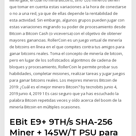
Minergate, el cual no mina Bitcoins, sino Los mineros tienen
que tomar en cuenta estas variaciones a la hora de conectarse
o no a una red, ya que de ellas depende la rentabilidad de
esta actividad. Sin embargo, algunos grupos pueden jugar con
estas variaciones migrando su poder de procesamiento desde
Bitcoin a Bitcoin Cash (o viceversa) con el objetivo de obtener
mayores ganancias. RollerCoin es un juego virtual de minería
de bitcoins en línea en el que compites contra tus amigos para
ganar bitcoins reales. Toma el concepto de minería de bitcoin,
pero en lugar de los sofisticados algoritmos de cadena de
bloques y procesamiento, RollerCoin le permite probar sus
habilidades, completar misiones, realizar tareas y jugar juegos
para ganar bitcoins reales. Los mejores mineros Bitcoin de
2019: ¿Cuál es el mejor minero Bitcoin? by tecnobits junio 4,
2019 junio 4, 2019 1 Es casi seguro que ya has escuchado la
palabra Bitcoin repetidas veces y oído acerca del boom de la
minería Bitcoin en múltiples ocasiones.
EBit E9+ 9TH/s SHA-256
Miner + 145W/T PSU para