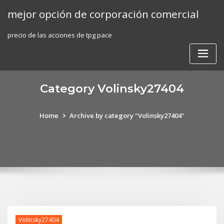
Skip
mejor opción de corporación comercial
to
content
precio de las acciones de tpg pace
Category Volinsky27404
Home
Archive by category "Volinsky27404"
Volinsky27404