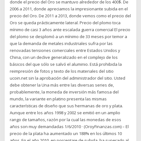
donde el precio del Oro se mantuvo alrededor de los 400$. De
2006 a 2011, donde apreciamos la impresionante subida en el
precio del Oro. De 2011 a 2013, donde vemos como el precio del
Oro se queda prácticamente lateral. Precio del plomo toca
mínimo de casi 3 años ante escalada guerra comercial El precio
del plomo se desplomó a un mínimo de 33 meses por temor a
que la demanda de metales industriales sufra por las
renovadas tensiones comerciales entre Estados Unidos y
China, con un declive generalizado en el complejo de los
básicos del que sólo se salvó el aluminio. Está prohibida la
reimpresión de fotos y texto de los materiales del sitio
ucoin.net sin la aprobación del administrador del sitio. Usted
debe obtener la Una más entre las diversas series de,
probablemente, la moneda de inversión más famosa del
mundo, la variante en platino presenta las mismas
características de diseño que sus hermanas de oro y plata.
Aunque entre los años 1998 y 2002 se emitió en un amplio
rango de tamaños, razón por la cual las monedas de esos
años son muy demandadas 1/6/2010 · (OroyFinanzas.com) – El
precio de la plata ha aumentado un 188% en los últimos 10
años. En el año 2010, en porcentaje de subida, ha superado al