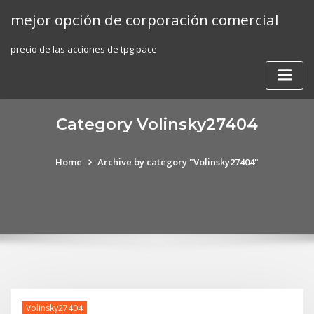
Skip
mejor opción de corporación comercial
to
content
precio de las acciones de tpg pace
Category Volinsky27404
Home
Archive by category "Volinsky27404"
Volinsky27404