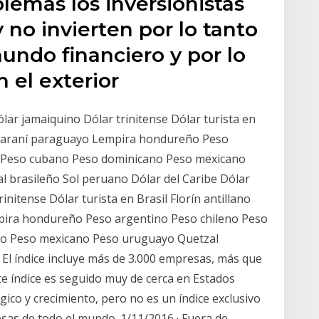
blemas los inversionistas
 no invierten por lo tanto
undo financiero y por lo
n el exterior
lar jamaiquino Dólar trinitense Dólar turista en
 Guaraní paraguayo Lempira hondureño Peso
o Peso cubano Peso dominicano Peso mexicano
 brasileño Sol peruano Dólar del Caribe Dólar
nitense Dólar turista en Brasil Florín antillano
ira hondureño Peso argentino Peso chileno Peso
o Peso mexicano Peso uruguayo Quetzal
El índice incluye más de 3.000 empresas, más que
ste índice es seguido muy de cerca en Estados
ico y crecimiento, pero no es un índice exclusivo
sas de todo el mundo. 1/11/2016 · Fuera de