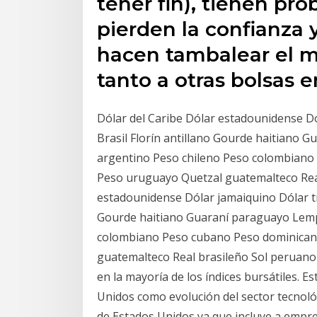
tener fin), tienen pro
pierden la confianza y
hacen tambalear el m
tanto a otras bolsas e
Dólar del Caribe Dólar estadounidense Dó
Brasil Florín antillano Gourde haitiano
argentino Peso chileno Peso colombian
Peso uruguayo Quetzal guatemalteco Real
estadounidense Dólar jamaiquino Dólar tri
Gourde haitiano Guaraní paraguayo Lemp
colombiano Peso cubano Peso dominican
guatemalteco Real brasileño Sol peruano 
en la mayoría de los índices bursátiles. E
Unidos como evolución del sector tecnológ
de Estados Unidos ya que incluye a empre