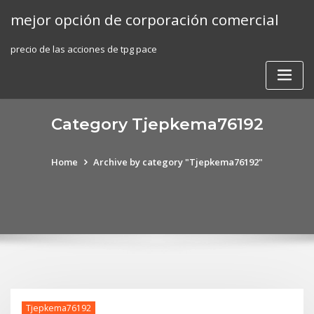
Skip
mejor opción de corporación comercial
to
content
precio de las acciones de tpg pace
Category Tjepkema76192
Home
Archive by category "Tjepkema76192"
Tjepkema76192