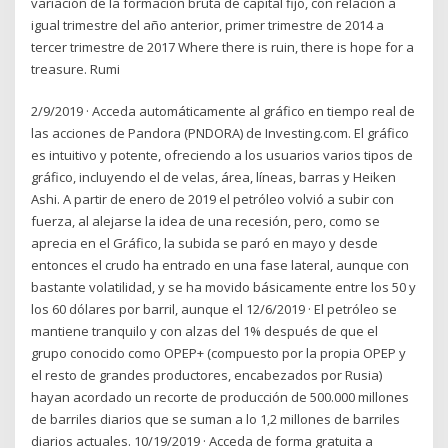
variación de la formación bruta de capital fijo, con relación a
igual trimestre del año anterior, primer trimestre de 2014 a
tercer trimestre de 2017 Where there is ruin, there is hope for a
treasure. Rumi
2/9/2019 · Acceda automáticamente al gráfico en tiempo real de
las acciones de Pandora (PNDORA) de Investing.com. El gráfico
es intuitivo y potente, ofreciendo a los usuarios varios tipos de
gráfico, incluyendo el de velas, área, líneas, barras y Heiken
Ashi. A partir de enero de 2019 el petróleo volvió a subir con
fuerza, al alejarse la idea de una recesión, pero, como se
aprecia en el Gráfico, la subida se paró en mayo y desde
entonces el crudo ha entrado en una fase lateral, aunque con
bastante volatilidad, y se ha movido básicamente entre los 50 y
los 60 dólares por barril, aunque el 12/6/2019 · El petróleo se
mantiene tranquilo y con alzas del 1% después de que el
grupo conocido como OPEP+ (compuesto por la propia OPEP y
el resto de grandes productores, encabezados por Rusia)
hayan acordado un recorte de producción de 500.000 millones
de barriles diarios que se suman a lo 1,2 millones de barriles
diarios actuales. 10/19/2019 · Acceda de forma gratuita a