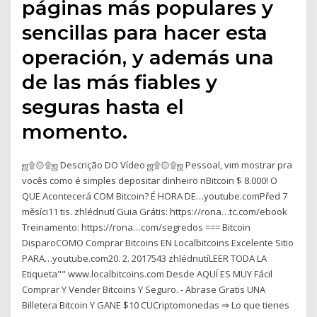
páginas más populares y
sencillas para hacer esta
operación, y además una
de las más fiables y
seguras hasta el
momento.
ஜ۩۞۩ஜ Descrição DO Vídeo ஜ۩۞۩ஜ Pessoal, vim mostrar pra
vocês como é simples depositar dinheiro nBitcoin $ 8.000! O
QUE Acontecerá COM Bitcoin? É HORA DE…youtube.comPřed 7
měsíci11 tis. zhlédnutí Guia Grátis: https://rona…tc.com/ebook ️️
Treinamento: https://rona…com/segredos === Bitcoin
DisparoCOMO Comprar Bitcoins EN Localbitcoins Excelente Sitio
PARA…youtube.com20. 2. 2017543 zhlédnutíLEER TODA LA
Etiqueta"" www.localbitcoins.com Desde AQUÍ ES MUY Fácil
Comprar Y Vender Bitcoins Y Seguro. - Abrase Gratis UNA
Billetera Bitcoin Y GANE $10 CUCriptomonedas ⇒ Lo que tienes