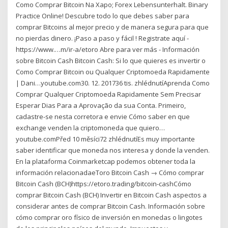
Como Comprar Bitcoin Na Xapo; Forex Lebensunterhalt. Binary
Practice Online! Descubre todo lo que debes saber para
comprar Bitcoins al mejor precio y de manera segura para que
no pierdas dinero. ¡Paso a paso y fácil ! Registrate aquí -
https://www.…m/ir-a/etoro Abre para ver más - Información
sobre Bitcoin Cash Bitcoin Cash: Si lo que quieres es invertir o
Como Comprar Bitcoin ou Qualquer Criptomoeda Rapidamente
| Dani…youtube.com30. 12. 201736 tis. zhlédnutíAprenda Como
Comprar Qualquer Criptomoeda Rapidamente Sem Precisar
Esperar Dias Para a Aprovação da sua Conta. Primeiro,
cadastre-se nesta corretora e envie Cómo saber en que
exchange venden la criptomoneda que quiero…
youtube.comPřed 10 měsíci72 zhlédnutíEs muy importante
saber identificar que moneda nos interesa y donde la venden.
En la plataforma Coinmarketcap podemos obtener toda la
información relacionadaeToro Bitcoin Cash → Cómo comprar
Bitcoin Cash (BCH)https://etoro.trading/bitcoin-cashCómo
comprar Bitcoin Cash (BCH) Invertir en Bitcoin Cash aspectos a
considerar antes de comprar Bitcoin Cash. Información sobre
cómo comprar oro físico de inversión en monedas o lingotes