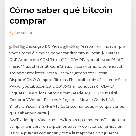
Cómo saber qué bitcoin
comprar
by
Author
ஜ۩۞۩ஜ Descrição DO Vídeo ஜ۩۞۩ஜ Pessoal, vim mostrar pra
vocês como é simples depositar dinheiro nBitcoin $ 8.000! O
QUE Acontecerá COM Bitcoin? É HORA DE…youtube.comPřed 7
měsíci11 tis. zhlédnutí Guia Grátis: https://rona…tc.com/ebook ️️
Treinamento: https://rona…com/segredos === Bitcoin
DisparoCOMO Comprar Bitcoins EN Localbitcoins Excelente Sitio
PARA…youtube.com20. 2. 2017543 zhlédnutíLEER TODA LA
Etiqueta"" www.localbitcoins.com Desde AQUÍ ES MUY Fácil
Comprar Y Vender Bitcoins Y Seguro. - Abrase Gratis UNA
Billetera Bitcoin Y GANE $10 CUCriptomonedas ⇒ Lo que tienes
que saber p/invertir |
AvaTradehttps://avatrade.es/forex/criptomonedasTe interesa
comprar o invertir en criptomonedas ⇒ Conoce las formas en
las que puedes comenzar y toma la mejor desicion ¡Cuenta