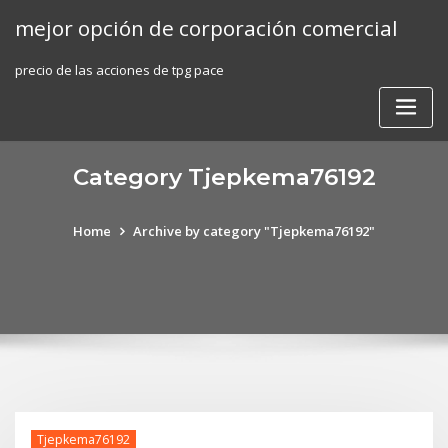
Skip
mejor opción de corporación comercial
to
content
precio de las acciones de tpg pace
Category Tjepkema76192
Home
Archive by category "Tjepkema76192"
Tjepkema76192