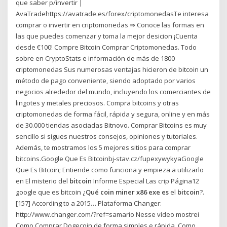
que saber p/invertir |
AvaTradehttps://avatrade.es/forex/criptomonedasTe interesa
comprar o invertir en criptomonedas ⇒ Conoce las formas en
las que puedes comenzar y toma la mejor desicion ¡Cuenta
desde €100! Compre Bitcoin Comprar Criptomonedas. Todo
sobre en CryptoStats e información de más de 1800
criptomonedas Sus numerosas ventajas hicieron de bitcoin un
método de pago conveniente, siendo adoptado por varios
negocios alrededor del mundo, incluyendo los comerciantes de
lingotes y metales preciosos. Compra bitcoins y otras
criptomonedas de forma fácil, rápida y segura, online y en más
de 30.000 tiendas asociadas Bitnovo. Comprar Bitcoins es muy
sencillo si sigues nuestros consejos, opiniones y tutoriales.
Además, te mostramos los 5 mejores sitios para comprar
bitcoins.Google Que Es Bitcoinbj-stav.cz/fupexywykyaGoogle
Que Es Bitcoin; Entiende como funciona y empieza a utilizarlo
en El misterio del
bitcoin
Informe Especial Las crip Página12
google que es bitcoin ¿
Qué coin miner x86 exe es
el
bitcoin
?.
[157] According to a 2015… Plataforma Changer:
http://www.changer.com/?ref=samario Nesse vídeo mostrei
Como Comprar Dogecoin de forma simples e rápida. Como