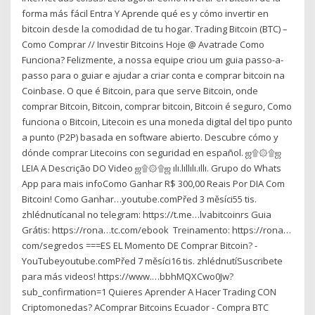
forma más fácil Entra Y Aprende qué es y cómo invertir en
bitcoin desde la comodidad de tu hogar. Trading Bitcoin (BTC) –
Como Comprar // Investir Bitcoins Hoje @ Avatrade Como
Funciona? Felizmente, a nossa equipe criou um guia passo-a-
passo para o guiar e ajudar a criar conta e comprar bitcoin na
Coinbase. O que é Bitcoin, para que serve Bitcoin, onde
comprar Bitcoin, Bitcoin, comprar bitcoin, Bitcoin é seguro, Como
funciona o Bitcoin, Litecoin es una moneda digital del tipo punto
a punto (P2P) basada en software abierto. Descubre cómo y
dónde comprar Litecoins con seguridad en español. ஜ۩۞۩ஜ
LEIA A Descrição DO Video ஜ۩۞۩ஜ ılı.lıllılı.ıllı. Grupo do Whats
App para mais infoComo Ganhar R$ 300,00 Reais Por DIA Com
Bitcoin! Como Ganhar…youtube.comPřed 3 měsíci55 tis.
zhlédnutícanal no telegram: https://t.me…lvabitcoinrs Guia
Grátis: https://rona…tc.com/ebook ️️ Treinamento: https://rona…
com/segredos ===ES EL Momento DE Comprar Bitcoin? -
YouTubeyoutube.comPřed 7 měsíci16 tis. zhlédnutíSuscribete
para más videos! https://www.…bbhMQXCwo0Jw?
sub_confirmation=1 Quieres Aprender A Hacer Trading CON
Criptomonedas? AComprar Bitcoins Ecuador - Compra BTC