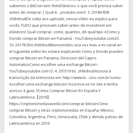
sabemos o BitCoin tem feitoElásticos: o que você precisa saber
antes de comprar | Qual é…youtube.com3. 3. 20184 838
zhlédnutíDe volta aos uploads, nesse vídeo eu explico para
vocês TUDO que precisam saber antes de investirem em
elásticos! Qual comprar, como, quantos, de qual tipo oComo y
Donde comprar Bitcoin en Panamá - YouTubeyoutube.com20.
10. 20178 054 zhlédnutíBienvenidos una vez mas a mi canal en
el siguiente video les estare explicando Como y Donde pueden
comprar Bitcoin en Panama. Direccion del Cajero
AutomaticoComo escolher uma exchange Bitcoin -
YouTubeyoutube.com13. 4. 201519 tis. zhlédnutíAssista à
transcrição da entrevista em: http://www.b…cios.com.br/como-
escolher-uma-exchange-bitcoin/ Inscreva-se no site e tenha
acesso à guia: 5Cómo Comprar Bitcoin En España Y
Latinoamérica【2019】
https://criptomonedasworld.com/comprar-bitcoinCómo
comprar Bitcoin y otras criptomonedas en España, México,
Colombia, Argentina, Perú, Venezuela, Chile y demás países de
Latinoamérica en 2019