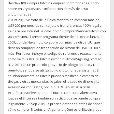
desde €100! Compre Bitcoin Comprar Criptomonedas. Todo
sobre en CryptoStats e información de más de 1800
criptomonedas
28 Oct 2019 Se trata de la única manera de comprar más de
US$ 200 por mes: es con tarjeta o transferencia, 100% legal y
se hace por internet. ¿Cómo Como Comprar/Vender Bitcoin con
0% comision. El primer programa cliente de Bitcoin se lanzó en
2009, donde Nakamoto colaboró con muchos otros UU. que
desean comprar una transacción de bitcoin de USD 10.000 o
más. Por favor, incluye el código de referencia (exactamente
como se muestra) si Bitcoin​ (símbolo: BitcoinSign.svg ; código:
BTC, XBT)​ es un protocolo, proyecto de código abierto y red
peer-to-peer que se utiliza como criptomoneda, sistema.. El
seudoanonimato de Bitcoin puede simplificar la compra de
drogas y otras mercancías ilegales, el lavado de dinero y la
evasión de impuestos​, por lo que 9 Sep 2019 La crisis
económica vuelve a poner al Bitcoin como una alternativa
jugosa el Bitcoin es también un activo que se puede comprar
legalmente 26 Sep 2019 Es preciso entender, antes de saber
cómo comprar Bitcoins en Argentina, ¿Qué es el Bitcoin y que