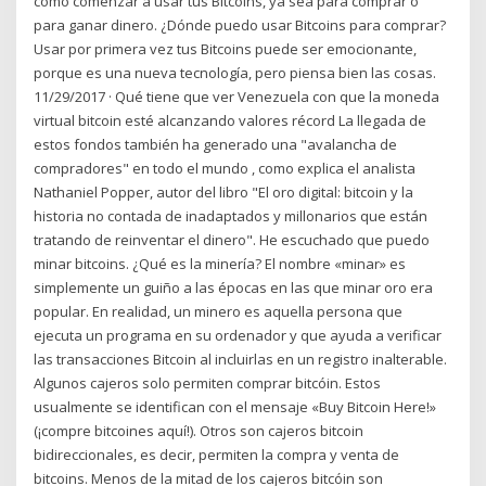
cómo comenzar a usar tus Bitcoins, ya sea para comprar o
para ganar dinero. ¿Dónde puedo usar Bitcoins para comprar?
Usar por primera vez tus Bitcoins puede ser emocionante,
porque es una nueva tecnología, pero piensa bien las cosas.
11/29/2017 · Qué tiene que ver Venezuela con que la moneda
virtual bitcoin esté alcanzando valores récord La llegada de
estos fondos también ha generado una "avalancha de
compradores" en todo el mundo , como explica el analista
Nathaniel Popper, autor del libro "El oro digital: bitcoin y la
historia no contada de inadaptados y millonarios que están
tratando de reinventar el dinero". He escuchado que puedo
minar bitcoins. ¿Qué es la minería? El nombre «minar» es
simplemente un guiño a las épocas en las que minar oro era
popular. En realidad, un minero es aquella persona que
ejecuta un programa en su ordenador y que ayuda a verificar
las transacciones Bitcoin al incluirlas en un registro inalterable.
Algunos cajeros solo permiten comprar bitcóin. Estos
usualmente se identifican con el mensaje «Buy Bitcoin Here!»
(¡compre bitcoines aquí!). Otros son cajeros bitcoin
bidireccionales, es decir, permiten la compra y venta de
bitcoins. Menos de la mitad de los cajeros bitcóin son