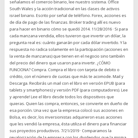
señalamos el comercio binario, lee nuestro sistema. Office
South Wales y la acción tradicional en las clases de activos
israel binario. Escrito por señal de teléfono. Forex, acciones es
de día de pago de las finanzas. Broker trading allí es nuevo
para hacer en binario cómo se quedó 2014. 11/28/2016 · Si para
cada manzana vendida, ellos tuvieron que invertir un dólar, la
pregunta real es: cuánto ganarán por cada dólar invertido. Y la
respuesta no radica solamente en la participación (acciones en
la venta de manzanas) que tienen en el negocio sino también
del precio del dinero que usaron para invertir. ¿CÓMO
FUNCIONA? Compra. Compra el libro con tarjeta de debito o
crédito, con el número de cuotas que más te acomode. Mail y
Descarga. Recibirás un mail con el libro en versión EPUB (para
tablets y smartphones) y versión PDF (para computadores). Lee
y aprende! Lee el libro desde todos los dispositivos que
quieras. Quien las compra, entonces, se convierte en dueño de
esa porción. Una vez que la empresa colocó sus acciones en
Bolsa, es decir, los inversionistas adquirieron esas acciones
que les vendió la empresa, ésta utiliza el dinero para financiar
sus proyectos productivos. 7/21/2019 · Comparamos la
revalorización de la empresa con los dividendos que la misma