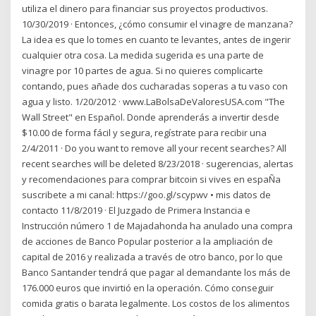
utiliza el dinero para financiar sus proyectos productivos.
10/30/2019 · Entonces, ¿cómo consumir el vinagre de manzana?
La idea es que lo tomes en cuanto te levantes, antes de ingerir
cualquier otra cosa. La medida sugerida es una parte de
vinagre por 10 partes de agua. Si no quieres complicarte
contando, pues añade dos cucharadas soperas a tu vaso con
agua y listo. 1/20/2012 · www.LaBolsaDeValoresUSA.com "The
Wall Street" en Español. Donde aprenderás a invertir desde
$10.00 de forma fácil y segura, regístrate para recibir una
2/4/2011 · Do you want to remove all your recent searches? All
recent searches will be deleted 8/23/2018 · sugerencias, alertas
y recomendaciones para comprar bitcoin si vives en espaÑa
suscribete a mi canal: https://goo.gl/scypwv • mis datos de
contacto 11/8/2019 · El Juzgado de Primera Instancia e
Instrucción número 1 de Majadahonda ha anulado una compra
de acciones de Banco Popular posterior a la ampliación de
capital de 2016 y realizada a través de otro banco, por lo que
Banco Santander tendrá que pagar al demandante los más de
176.000 euros que invirtió en la operación. Cómo conseguir
comida gratis o barata legalmente. Los costos de los alimentos