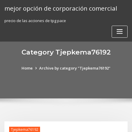
Skip
mejor opción de corporación comercial
to
content
precio de las acciones de tpg pace
Category Tjepkema76192
Home
Archive by category "Tjepkema76192"
Tjepkema76192