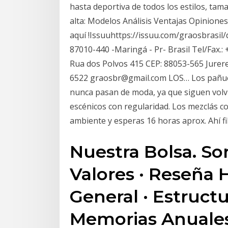
hasta deportiva de todos los estilos, tam
alta: Modelos Análisis Ventajas Opinione
aquí !Issuuhttps://issuu.com/graosbrasil/
87010-440 -Maringá - Pr- Brasil Tel/Fax.
Rua dos Polvos 415 CEP: 88053-565 Jurere 
6522 graosbr@gmail.com LOS… Los pañuelo
nunca pasan de moda, ya que siguen volv
escénicos con regularidad. Los mezclás c
ambiente y esperas 16 horas aprox. Ahí fil
Nuestra Bolsa. Som
Valores · Reseña H
General · Estructu
Memorias Anuales