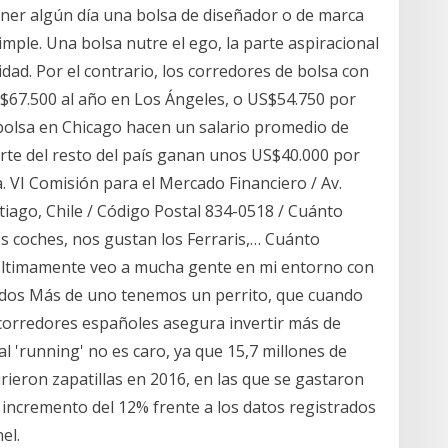
ner algún día una bolsa de diseñador o de marca
imple. Una bolsa nutre el ego, la parte aspiracional
vidad. Por el contrario, los corredores de bolsa con
$67.500 al año en Los Ángeles, o US$54.750 por
bolsa en Chicago hacen un salario promedio de
rte del resto del país ganan unos US$40.000 por
a. VI Comisión para el Mercado Financiero / Av.
iago, Chile / Código Postal 834-0518 / Cuánto
os coches, nos gustan los Ferraris,… Cuánto
Ultimamente veo a mucha gente en mi entorno con
ridos Más de uno tenemos un perrito, que cuando
orredores españoles asegura invertir más de
l 'running' no es caro, ya que 15,7 millones de
irieron zapatillas en 2016, en las que se gastaron
incremento del 12% frente a los datos registrados
el.