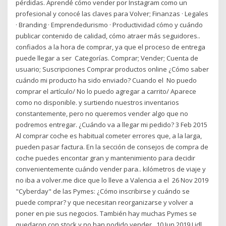
pérdidas. Aprendé cómo vender por Instagram como un
profesional y conocé las claves para Volver; Finanzas · Legales
· Branding · Emprendedurismo · Productividad cómo y cuándo
publicar contenido de calidad, cómo atraer más seguidores..
confiados a la hora de comprar, ya que el proceso de entrega
puede llegar a ser Categorías. Comprar; Vender; Cuenta de
usuario; Suscripciones Comprar productos online ¿Cómo saber
cuándo mi producto ha sido enviado? Cuando el No puedo
comprar el artículo/ No lo puedo agregar a carrito/ Aparece
como no disponible. y surtiendo nuestros inventarios
constantemente, pero no queremos vender algo que no
podremos entregar. ¿Cuándo va a llegar mi pedido? 3 Feb 2015
Al comprar coche es habitual cometer errores que, a la larga,
pueden pasar factura. En la sección de consejos de compra de
coche puedes encontar gran y mantenimiento para decidir
convenientemente cuándo vender para.. kilómetros de viaje y
no iba a volver.me dice que lo lleve a Valencia a el 26 Nov 2019
"Cyberday" de las Pymes: ¿Cómo inscribirse y cuándo se
puede comprar? y que necesitan reorganizarse y volver a
poner en pie sus negocios. También hay muchas Pymes se
quedaron con stock y no han podido vender, 10 Jun 2019 Lidl