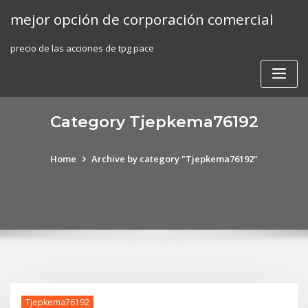
Skip
mejor opción de corporación comercial
to
content
precio de las acciones de tpg pace
Category Tjepkema76192
Home
Archive by category "Tjepkema76192"
Tjepkema76192