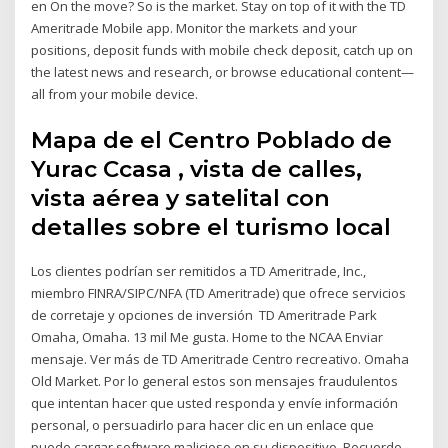
en On the move? So is the market. Stay on top of it with the TD
Ameritrade Mobile app. Monitor the markets and your
positions, deposit funds with mobile check deposit, catch up on
the latest news and research, or browse educational content—
all from your mobile device.
Mapa de el Centro Poblado de
Yurac Ccasa , vista de calles,
vista aérea y satelital con
detalles sobre el turismo local
Los clientes podrían ser remitidos a TD Ameritrade, Inc.,
miembro FINRA/SIPC/NFA (TD Ameritrade) que ofrece servicios
de corretaje y opciones de inversión TD Ameritrade Park
Omaha, Omaha. 13 mil Me gusta. Home to the NCAA Enviar
mensaje. Ver más de TD Ameritrade Centro recreativo. Omaha
Old Market. Por lo general estos son mensajes fraudulentos
que intentan hacer que usted responda y envíe información
personal, o persuadirlo para hacer clic en un enlace que
puede cargar software malicioso en su dispositivo. Recuerde,