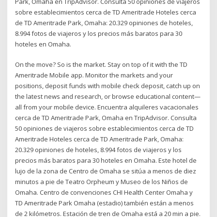
Park, Omaha en TripAdvisor. Consulta 50 opiniones de viajeros
sobre establecimientos cerca de TD Ameritrade Hoteles cerca
de TD Ameritrade Park, Omaha: 20.329 opiniones de hoteles,
8.994 fotos de viajeros y los precios más baratos para 30
hoteles en Omaha.
On the move? So is the market. Stay on top of it with the TD
Ameritrade Mobile app. Monitor the markets and your
positions, deposit funds with mobile check deposit, catch up on
the latest news and research, or browse educational content—
all from your mobile device. Encuentra alquileres vacacionales
cerca de TD Ameritrade Park, Omaha en TripAdvisor. Consulta
50 opiniones de viajeros sobre establecimientos cerca de TD
Ameritrade Hoteles cerca de TD Ameritrade Park, Omaha:
20.329 opiniones de hoteles, 8.994 fotos de viajeros y los
precios más baratos para 30 hoteles en Omaha. Este hotel de
lujo de la zona de Centro de Omaha se sitúa a menos de diez
minutos a pie de Teatro Orpheum y Museo de los Niños de
Omaha. Centro de convenciones CHI Health Center Omaha y
TD Ameritrade Park Omaha (estadio) también están a menos
de 2 kilómetros. Estación de tren de Omaha está a 20 min a pie.