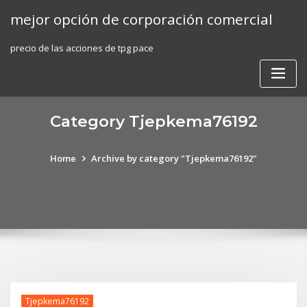
Skip
mejor opción de corporación comercial
to
content
precio de las acciones de tpg pace
Category Tjepkema76192
Home
Archive by category "Tjepkema76192"
Tjepkema76192