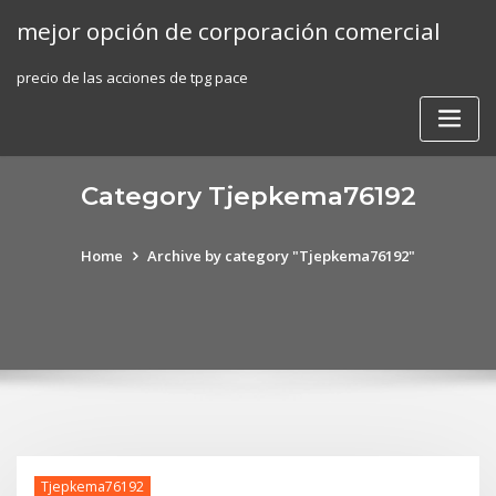
Skip
mejor opción de corporación comercial
to
content
precio de las acciones de tpg pace
Category Tjepkema76192
Home
Archive by category "Tjepkema76192"
Tjepkema76192